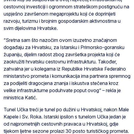
cestovnoj investiciji i ogromnom strateškom postignuću na
uspješno završenom megaprojektu koji će doprinijeti
razvoju, turizmu i brojnim gospodarskim aktivnostima u
svim dijelovima Hrvatske.
“Sretna sam što nazočim ovom izuzetno značajnom
događaju za Hrvatsku, za Istarsku i Primorsko-goransku
županiju, dijelim radost zbog završetka projekta koji će
zaokružiti hrvatsku cestovnu infrastrukturu. Također,
zahvalna jer u kolegama iz Republike Hrvatske Federalno
ministarstvo prometa i komunikacija ima partnera spremnog
za podijeliti dragocjena znanja i iskustva stečena kroz
velike infrastrukturne poduhvate poput ovog“ – rekla je
ministrica Katić.
Tunel Učka treći je tunel po dužini u Hrvatskoj, nakon Male
Kapele i Sv. Roka. Istarski ipsilon s tunelom Učka jedan je
od najprometnijih cestovnih pravaca u Hrvatskoj, gdje
tijekom ljetne sezone prolazi 30 posto turističkog prometa.