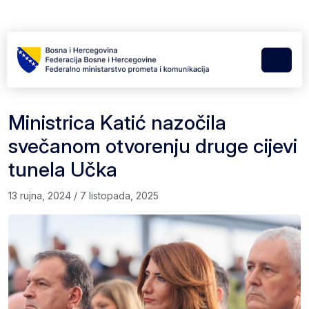
Skip to content
Skip to footer
Menu
Ministrica Katić nazočila
svečanom otvorenju druge cijevi
tunela Učka
13 rujna, 2024
/
7 listopada, 2025