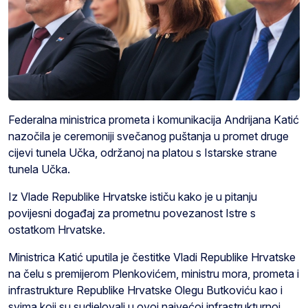
Federalna ministrica prometa i komunikacija Andrijana Katić
nazočila je ceremoniji svečanog puštanja u promet druge
cijevi tunela Učka, održanoj na platou s Istarske strane
tunela Učka.
Iz Vlade Republike Hrvatske ističu kako je u pitanju
povijesni događaj za prometnu povezanost Istre s
ostatkom Hrvatske.
Ministrica Katić uputila je čestitke Vladi Republike Hrvatske
na čelu s premijerom Plenkovićem, ministru mora, prometa i
infrastrukture Republike Hrvatske Olegu Butkoviću kao i
svima koji su sudjelovali u ovoj najvećoj infrastrukturnoj