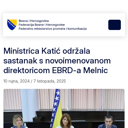
Skip to content
Skip to footer
Menu
Ministrica Katić održala
sastanak s novoimenovanom
direktoricom EBRD-a Melnic
10 rujna, 2024
/
7 listopada, 2025