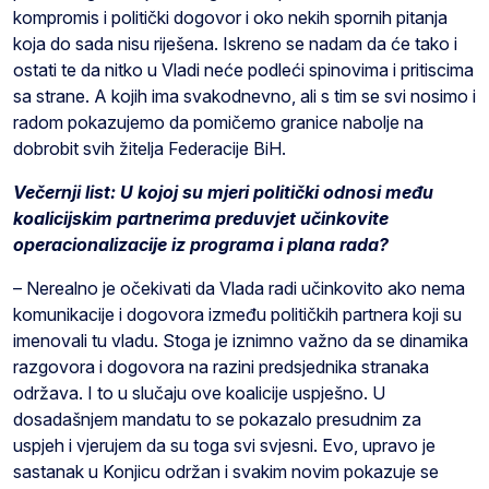
kompromis i politički dogovor i oko nekih spornih pitanja
koja do sada nisu riješena. Iskreno se nadam da će tako i
ostati te da nitko u Vladi neće podleći spinovima i pritiscima
sa strane. A kojih ima svakodnevno, ali s tim se svi nosimo i
radom pokazujemo da pomičemo granice nabolje na
dobrobit svih žitelja Federacije BiH.
Večernji list: U kojoj su mjeri politički odnosi među
koalicijskim partnerima preduvjet učinkovite
operacionalizacije iz programa i plana rada?
– Nerealno je očekivati da Vlada radi učinkovito ako nema
komunikacije i dogovora između političkih partnera koji su
imenovali tu vladu. Stoga je iznimno važno da se dinamika
razgovora i dogovora na razini predsjednika stranaka
održava. I to u slučaju ove koalicije uspješno. U
dosadašnjem mandatu to se pokazalo presudnim za
uspjeh i vjerujem da su toga svi svjesni. Evo, upravo je
sastanak u Konjicu održan i svakim novim pokazuje se