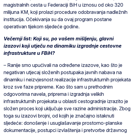
magistralnih cesta u Federaciji BiH u iznosu od oko 320
milijuna KM, koji prolazi procedure odobravanja nadležnih
institucija. Očekivanja su da ovaj program postane
operativan tijekom sljedeće godine.
Večernji list: Koji su, po vašem mišljenju, glavni
izazovi koji utječu na dinamiku izgradnje cestovne
infrastrukture u FBiH?
– Ranije smo upućivali na određene izazove, kao što je
negativan utjecaj složenih postupaka javnih nabava na
dinamiku i neizvjesnost realizacije infrastrukturnih projekata
kroz sve faze pripreme. Kao što sam u prethodnim
odgovorima navela, priprema i izgradnja velikih
infrastrukturnih projekata u oblasti cestogradnje izrazito je
složen proces koji uključuje sve razine administracije. Zbog
toga su izazovi brojni, od kojih je značajno istaknuti
sljedeće: donošenje i usuglašavanje prostorno-planske
dokumentacije, postupci izvlaštenja i pretvorbe državnog