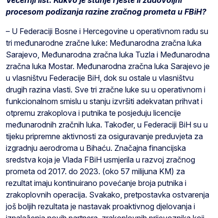
procesom podizanja razine zračnog prometa u FBiH?
– U Federaciji Bosne i Hercegovine u operativnom radu su
tri međunarodne zračne luke: Međunarodna zračna luka
Sarajevo, Međunarodna zračna luka Tuzla i Međunarodna
zračna luka Mostar. Međunarodna zračna luka Sarajevo je
u vlasništvu Federacije BiH, dok su ostale u vlasništvu
drugih razina vlasti. Sve tri zračne luke su u operativnom i
funkcionalnom smislu u stanju izvršiti adekvatan prihvat i
otpremu zrakoplova i putnika te posjeduju licencije
međunarodnih zračnih luka. Također, u Federaciji BiH su u
tijeku pripremne aktivnosti za osiguravanje preduvjeta za
izgradnju aerodroma u Bihaću. Značajna financijska
sredstva koja je Vlada FBiH usmjerila u razvoj zračnog
prometa od 2017. do 2023. (oko 57 milijuna KM) za
rezultat imaju kontinuirano povećanje broja putnika i
zrakoplovnih operacija. Svakako, pretpostavka ostvarenja
još boljih rezultata je nastavak proaktivnog djelovanja i
iznalaženja novih partnera, zrakoplovnih prijevoznika koji