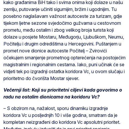
kako građanima BiH tako i svima onima koji dolaze u našu
zemlju, putovanje učiniti sigurnijim, bržim i ugodnijim. Tu
posebno naglašavam važnost autoceste za turizam, gdje
tijekom ljetne sezone svjedočimo gužvama u cestovnom
prometu, među ostalim i zbog velikog broja turista koji
dolaze u posjete Mostaru, Međugorju, Ljubuškom, Neumu,
Počitelju i drugim odredištima u Hercegovini. Puštanjem u
promet nove dionice autoceste Počitelj – Zvirovići
očekujem smanjenje prometnog opterećenja na postojećim
magistralnim i regionalnim cestama. Iako, puni učinak će se
vidjeti tek po izgradnji ostatka koridora Vc, u ovom slučaju i
prioritetno do čvorišta Mostar sjever.
Večernji list: Koji su prioritetni ciljevi kada govorimo o
radu na ostalim dionicama na koridoru Vc?
– S obzirom na, nažalost, sporu dinamiku izgradnje
koridora Vc u posljednjih 10 i više godina, smatram da je
kompletan neizgrađeni dio koridora Vc apsolutni prioritet.
Međutim, ipak ću izdvojiti da je prvi prioritet spajanje