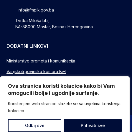
info@fmpik.gov.ba
Tvrtka Miloša bb,
BA-88000 Mostar, Bosna i Hercegovina
DODATNI LINKOVI
Ministarstvo prometa i komunikacija
Vanjskotrgovinska komora BiH
Privredna/Gospodarska komora FBIH
Ova stranica koristi kolacice kako bi Vam
omogucili bolje i ugodnije surfanje.
FUZIP Sarajevo
Koristenjem web stranice slazete se sa uvjetima koristenja
kolacica.
© Sva prava pridržana - Federalno ministarstvo komunikacija i
Odbij sve
Prihvati sve
prometa // Design and devlopment
ITO