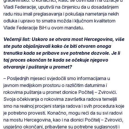
Vladi Federacije, uputivši na činjenicu da u dosadašnjem
radu nisu imali preglasavanja i pokušaja nametanja nekih
odluka i upravo to smatra možda i ključnom kvalitetom
Vlade Federacije BiH u ovom mandatu.
Večernji list: Uskoro se otvara most Hercegovina, više
ste puta objašnjavali kako će biti otvoren onoga
trenutka kada se pribave sve potrebne dozvole. Je li
taj proces okončan te kada se očekuje njegovo
otvaranje i puštanje u promet?
– Posljednjih mjeseci svjedočili smo informacijama u
javnom medijskom prostoru o različitim datumima i
rokovima puštanja u promet dionice Počitelj – Zvirovići.
Svoja očekivanja o rokovima završetka radova temeljili
smo na realnoj procjeni stanja radova i svih procedura koje
je potrebno provesti. Konačno, mogu reći da su svi radovi
na mostu Hercegovina, kao i na dionici Počitelj – Zvirovići,
uspješno okončani, pribavljene su potrebne suglasnosti i