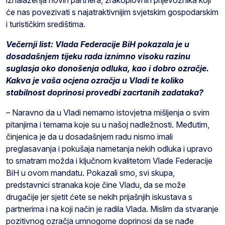
će nas povezivati s najatraktivnijim svjetskim gospodarskim
i turističkim središtima.
Večernji list: Vlada Federacije BiH pokazala je u
dosadašnjem tijeku rada iznimno visoku razinu
suglasja oko donošenja odluka, kao i dobro ozračje.
Kakva je vaša ocjena ozračja u Vladi te koliko
stabilnost doprinosi provedbi zacrtanih zadataka?
– Naravno da u Vladi nemamo istovjetna mišljenja o svim
pitanjima i temama koje su u našoj nadležnosti. Međutim,
činjenica je da u dosadašnjem radu nismo imali
preglasavanja i pokušaja nametanja nekih odluka i upravo
to smatram možda i ključnom kvalitetom Vlade Federacije
BiH u ovom mandatu. Pokazali smo, svi skupa,
predstavnici stranaka koje čine Vladu, da se može
drugačije jer sjetit ćete se nekih prijašnjih iskustava s
partnerima i na koji način je radila Vlada. Mislim da stvaranje
pozitivnog ozračja umnogome doprinosi da se nađe