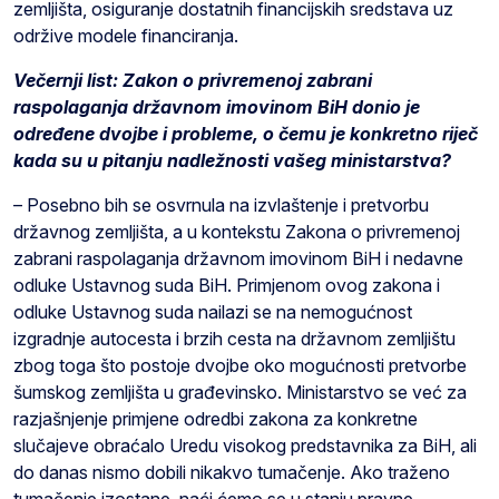
zemljišta, osiguranje dostatnih financijskih sredstava uz
održive modele financiranja.
Večernji list: Zakon o privremenoj zabrani
raspolaganja državnom imovinom BiH donio je
određene dvojbe i probleme, o čemu je konkretno riječ
kada su u pitanju nadležnosti vašeg ministarstva?
– Posebno bih se osvrnula na izvlaštenje i pretvorbu
državnog zemljišta, a u kontekstu Zakona o privremenoj
zabrani raspolaganja državnom imovinom BiH i nedavne
odluke Ustavnog suda BiH. Primjenom ovog zakona i
odluke Ustavnog suda nailazi se na nemogućnost
izgradnje autocesta i brzih cesta na državnom zemljištu
zbog toga što postoje dvojbe oko mogućnosti pretvorbe
šumskog zemljišta u građevinsko. Ministarstvo se već za
razjašnjenje primjene odredbi zakona za konkretne
slučajeve obraćalo Uredu visokog predstavnika za BiH, ali
do danas nismo dobili nikakvo tumačenje. Ako traženo
tumačenje izostane, naći ćemo se u stanju pravne