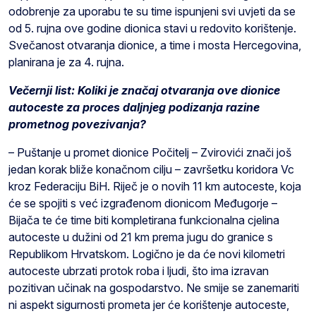
odobrenje za uporabu te su time ispunjeni svi uvjeti da se
od 5. rujna ove godine dionica stavi u redovito korištenje.
Svečanost otvaranja dionice, a time i mosta Hercegovina,
planirana je za 4. rujna.
Večernji list: Koliki je značaj otvaranja ove dionice
autoceste za proces daljnjeg podizanja razine
prometnog povezivanja?
– Puštanje u promet dionice Počitelj – Zvirovići znači još
jedan korak bliže konačnom cilju – završetku koridora Vc
kroz Federaciju BiH. Riječ je o novih 11 km autoceste, koja
će se spojiti s već izgrađenom dionicom Međugorje –
Bijača te će time biti kompletirana funkcionalna cjelina
autoceste u dužini od 21 km prema jugu do granice s
Republikom Hrvatskom. Logično je da će novi kilometri
autoceste ubrzati protok roba i ljudi, što ima izravan
pozitivan učinak na gospodarstvo. Ne smije se zanemariti
ni aspekt sigurnosti prometa jer će korištenje autoceste,