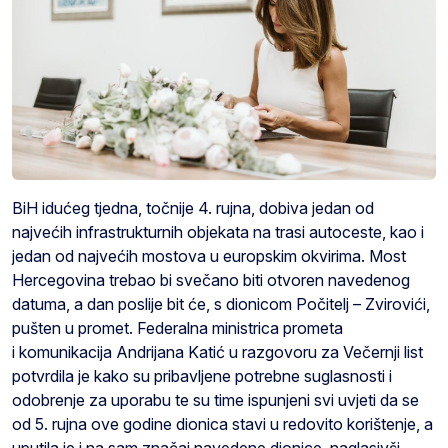
BiH idućeg tjedna, točnije 4. rujna, dobiva jedan od
najvećih infrastrukturnih objekata na trasi autoceste, kao i
jedan od najvećih mostova u europskim okvirima. Most
Hercegovina trebao bi svečano biti otvoren navedenog
datuma, a dan poslije bit će, s dionicom Počitelj – Zvirovići,
pušten u promet. Federalna ministrica prometa
i komunikacija Andrijana Katić u razgovoru za Večernji list
potvrdila je kako su pribavljene potrebne suglasnosti i
odobrenje za uporabu te su time ispunjeni svi uvjeti da se
od 5. rujna ove godine dionica stavi u redovito korištenje, a
uputila je i na sam značaj navedene dionice, naglasivši