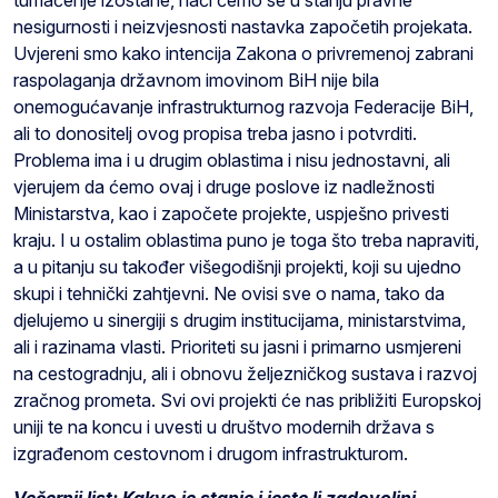
nesigurnosti i neizvjesnosti nastavka započetih projekata.
Uvjereni smo kako intencija Zakona o privremenoj zabrani
raspolaganja državnom imovinom BiH nije bila
onemogućavanje infrastrukturnog razvoja Federacije BiH,
ali to donositelj ovog propisa treba jasno i potvrditi.
Problema ima i u drugim oblastima i nisu jednostavni, ali
vjerujem da ćemo ovaj i druge poslove iz nadležnosti
Ministarstva, kao i započete projekte, uspješno privesti
kraju. I u ostalim oblastima puno je toga što treba napraviti,
a u pitanju su također višegodišnji projekti, koji su ujedno
skupi i tehnički zahtjevni. Ne ovisi sve o nama, tako da
djelujemo u sinergiji s drugim institucijama, ministarstvima,
ali i razinama vlasti. Prioriteti su jasni i primarno usmjereni
na cestogradnju, ali i obnovu željezničkog sustava i razvoj
zračnog prometa. Svi ovi projekti će nas približiti Europskoj
uniji te na koncu i uvesti u društvo modernih država s
izgrađenom cestovnom i drugom infrastrukturom.
Večernji list: Kakvo je stanje i jeste li zadovoljni