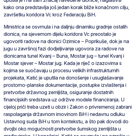
kako ona predstavlja još jedan korak bliže konačnom cilju,
završetku koridora Vc kroz Federaciju BiH.
Ministrica se osvrnula i na daljnju dinamiku gradnje ostalih
dionica, na sjevernom dijelu koridora Vc preostalo je
ugovoriti radove na dionici Ozimice – Poprikuše, dok je na
jugu u završnoj fazi dodjeljivanje ugovora za radove na
dionicama tunel Kvanj – Buna, Mostar jug – tunel Kvanj i
Mostar sjever – Mostar jug. Kada je riječ o izazovima s
kojima se suočavaju u procesu velikih infrastrukturnih
projekata, Katić je uputila na donošenje i usuglašavanje
prostorno-planske dokumentacije, postupke izvlaštenja i
pretvorbe državnog zemljišta, osiguranje dostatnih
financijskih sredstava uz održive modele financiranja. U
cijeloj priči treba uzeti u obzir i Zakon o privremenoj zabrani
raspolaganja državnom imovinom BiH i nedavnu odluku
Ustavnog suda BiH u tom kontekstu, a što pak dovodi do
dvojbi oko mogućnosti pretvorbe šumskog zemljišta u
građevinsko. U konačnici, Katić se osvrnula i na ozračje u