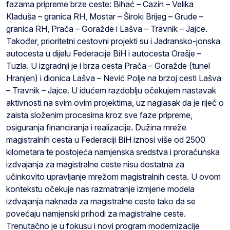
fazama pripreme brze ceste: Bihać – Cazin – Velika
Kladuša – granica RH, Mostar – Široki Brijeg – Grude –
granica RH, Prača – Goražde i Lašva – Travnik – Jajce.
Također, prioritetni cestovni projekti su i Jadransko-jonska
autocesta u dijelu Federacije BiH i autocesta Orašje –
Tuzla. U izgradnji je i brza cesta Prača – Goražde (tunel
Hranjen) i dionica Lašva – Nević Polje na brzoj cesti Lašva
– Travnik – Jajce. U idućem razdoblju očekujem nastavak
aktivnosti na svim ovim projektima, uz naglasak da je riječ o
zaista složenim procesima kroz sve faze pripreme,
osiguranja financiranja i realizacije. Dužina mreže
magistralnih cesta u Federaciji BiH iznosi više od 2500
kilometara te postojeća namjenska sredstva i proračunska
izdvajanja za magistralne ceste nisu dostatna za
učinkovito upravljanje mrežom magistralnih cesta. U ovom
kontekstu očekuje nas razmatranje izmjene modela
izdvajanja naknada za magistralne ceste tako da se
povećaju namjenski prihodi za magistralne ceste.
Trenutačno je u fokusu i novi program modernizacije