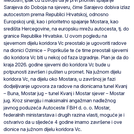
Sarajeva do Doboja na sjeveru, čime Sarajevo dobiva izlaz
autocestom prema Republici Hrvatskoj, odnosno
Europskoj uniji, kao i prioritetno spajanje Mostara, kao
središta Hercegovine, na europsku mrežu autocesta, tj. do
granice Republike Hrvatske. U ovom pogledu na
sjevernom dijelu koridora Vc preostalo je ugovoriti radove
na dionici Ozimice – Poprikuše te će time preostali sjeverni
dio koridora Vc biti u nekoj od faza izgradnje. Plan je da do
kraja 2026. godine sjeverni dio koridora Vc bude u
potpunosti završen i pušten u promet. Na južnom dijelu
koridora Vc, na dijelu oko Mostara, u završnoj je fazi
dodjeljivanje ugovora za radove na dionicama tunel Kvanj
– Buna, Mostar jug – tunel Kvanj i Mostar sjever – Mostar
jug. Kroz sinergiju i maksimalni angažman nadležnog
javnog poduzeća Autoceste FBiH d. o. o. Mostar,
federalnih ministarstava i drugih razina vlasti, moguće je i
ostvarivo da u sljedeće 4 godine imamo završene i ove
dionice na južnom dijelu koridora Vc.