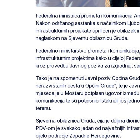
Federalna ministrica prometa i komunikacija An
Nakon održanog sastanka s načelnikom Ljubom
infrastrukturnih projekata upriličen je obilazak
naglaskom na Sjevernu obilaznicu Gruda.
Federalno ministarstvo prometa i komunikacija,
infrastrukturnim projektima kako u cijeloj Feder
kroz provedbu Javnog poziva za izgradnju, sanac
Tako je na spomenuti Javni poziv Općina Grude p
nerazvrstanih cesta u Općini Grude“, te je J
mjeseca je u Mostaru potpisan ugovor između 
komunikacija te su potpisnici istaknuli još jed
terenu.
Sjeverna obilaznica Gruda, čija je duljina dio
PDV-om je svakako jedan od najvažnijih infras
cijelo područje Zapadne Hercegovine.