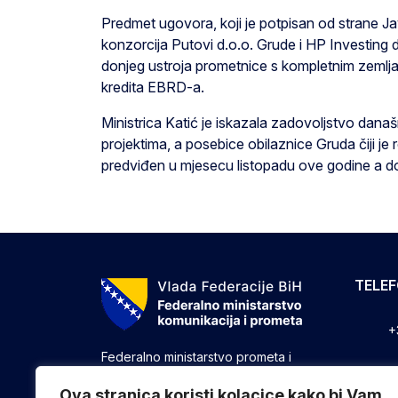
Predmet ugovora, koji je potpisan od strane J
konzorcija Putovi d.o.o. Grude i HP Investing 
donjeg ustroja prometnice s kompletnim zemljan
kredita EBRD-a.
Ministrica Katić je iskazala zadovoljstvo dana
projektima, a posebice obilaznice Gruda čiji j
predviđen u mjesecu listopadu ove godine a 
TELE
+
Federalno ministarstvo prometa i
komunikacija vrši upravne, stručne i
+
druge poslove utvrđene zakonom koji
Ova stranica koristi kolacice kako bi Vam