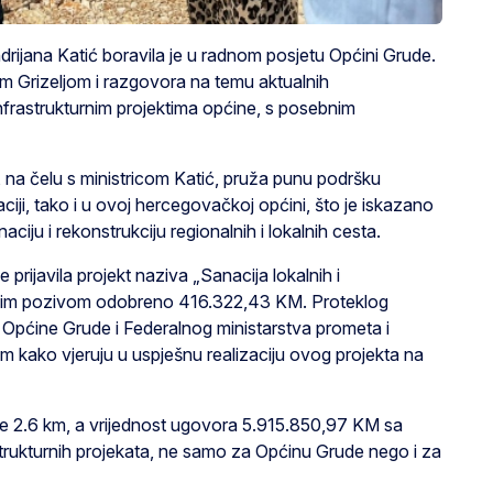
drijana Katić boravila je u radnom posjetu Općini Grude.
 Grizeljom i razgovora na temu aktualnih
 infrastrukturnim projektima općine, s posebnim
 na čelu s ministricom Katić, pruža punu podršku
aciji, tako i u ovoj hercegovačkoj općini, što je iskazano
iju i rekonstrukciju regionalnih i lokalnih cesta.
rijavila projekt naziva „Sanacija lokalnih i
avnim pozivom odobreno 416.322,43 KM. Proteklog
Općine Grude i Federalnog ministarstva prometa i
nom kako vjeruju u uspješnu realizaciju ovog projekta na
nice 2.6 km, a vrijednost ugovora 5.915.850,97 KM sa
trukturnih projekata, ne samo za Općinu Grude nego i za