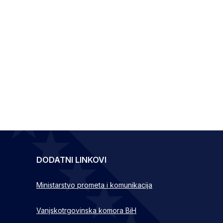
DODATNI LINKOVI
Ministarstvo prometa i komunikacija
Vanjskotrgovinska komora BiH