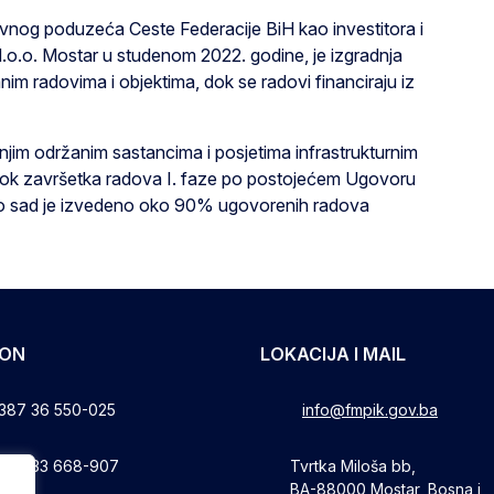
avnog poduzeća Ceste Federacije BiH kao investitora i
d.o.o. Mostar u studenom 2022. godine, je izgradnja
im radovima i objektima, dok se radovi financiraju iz
šnjim održanim sastancima i posjetima infrastrukturnim
e rok završetka radova I. faze po postojećem Ugovoru
do sad je izvedeno oko 90% ugovorenih radova
FON
LOKACIJA I MAIL
387 36 550-025
info@fmpik.gov.ba
387 33 668-907
Tvrtka Miloša bb,
BA-88000 Mostar, Bosna i