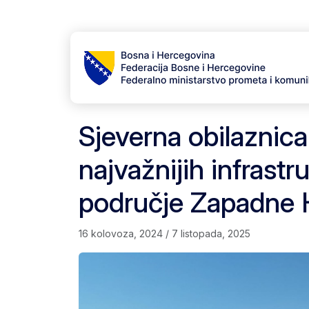
Skip to content
Skip to footer
Sjeverna obilaznic
najvažnijih infrastr
područje Zapadne 
16 kolovoza, 2024
/
7 listopada, 2025