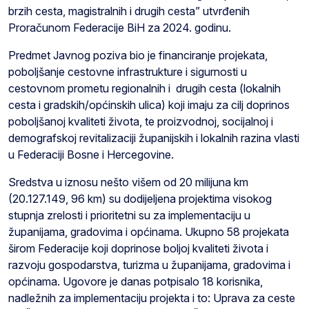
brzih cesta, magistralnih i drugih cesta” utvrđenih
Proračunom Federacije BiH za 2024. godinu.
Predmet Javnog poziva bio je financiranje projekata,
poboljšanje cestovne infrastrukture i sigurnosti u
cestovnom prometu regionalnih i drugih cesta (lokalnih
cesta i gradskih/općinskih ulica) koji imaju za cilj doprinos
poboljšanoj kvaliteti života, te proizvodnoj, socijalnoj i
demografskoj revitalizaciji županijskih i lokalnih razina vlasti
u Federaciji Bosne i Hercegovine.
Sredstva u iznosu nešto višem od 20 milijuna km
(20.127.149, 96 km) su dodijeljena projektima visokog
stupnja zrelosti i prioritetni su za implementaciju u
županijama, gradovima i općinama. Ukupno 58 projekata
širom Federacije koji doprinose boljoj kvaliteti života i
razvoju gospodarstva, turizma u županijama, gradovima i
općinama. Ugovore je danas potpisalo 18 korisnika,
nadležnih za implementaciju projekta i to: Uprava za ceste