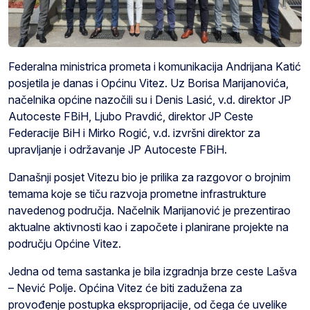
Federalna ministrica prometa i komunikacija Andrijana Katić
posjetila je danas i Općinu Vitez. Uz Borisa Marijanovića,
načelnika općine nazočili su i Denis Lasić, v.d. direktor JP
Autoceste FBiH, Ljubo Pravdić, direktor JP Ceste
Federacije BiH i Mirko Rogić, v.d. izvršni direktor za
upravljanje i održavanje JP Autoceste FBiH.
Današnji posjet Vitezu bio je prilika za razgovor o brojnim
temama koje se tiču razvoja prometne infrastrukture
navedenog područja. Načelnik Marijanović je prezentirao
aktualne aktivnosti kao i započete i planirane projekte na
području Općine Vitez.
Jedna od tema sastanka je bila izgradnja brze ceste Lašva
– Nević Polje. Općina Vitez će biti zadužena za
provođenje postupka eksproprijacije, od čega će uvelike