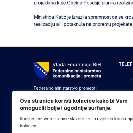
projektima koje Općina Posušje planira realizir
Ministrica Katić je izrazila spremnost da se kro
realizaciju ali i potaknula na pripremu projeka
TELE
+
Federalno ministarstvo prometa i
komunikacija vrši upravne, stručne i
+
druge poslove utvrđene zakonom koji
Ova stranica koristi kolacice kako bi Vam
se odnose na ostvarivanje nadležnosti
omogucili bolje i ugodnije surfanje.
+
Federacije u oblasti prometa i
komunikacija.
Koristenjem web stranice slazete se sa uvjetima koristenj
kolacica.