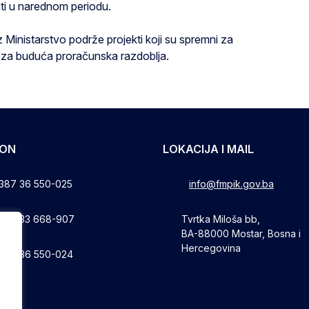
ati u narednom periodu.
z Ministarstvo podrže projekti koji su spremni za
ta za buduća proračunska razdoblja.
FON
LOKACIJA I MAIL
387 36 550-025
info@fmpik.gov.ba
387 33 668-907
Tvrtka Miloša bb,
BA-88000 Mostar, Bosna i
Hercegovina
387 36 550-024
a