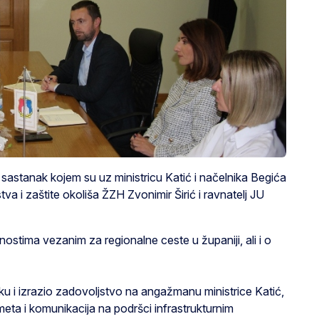
sastanak kojem su uz ministricu Katić i načelnika Begića
tva i zaštite okoliša ŽZH Zvonimir Širić i ravnatelj JU
nostima vezanim za regionalne ceste u županiji, ali i o
u i izrazio zadovoljstvo na angažmanu ministrice Katić,
meta i komunikacija na podršci infrastrukturnim