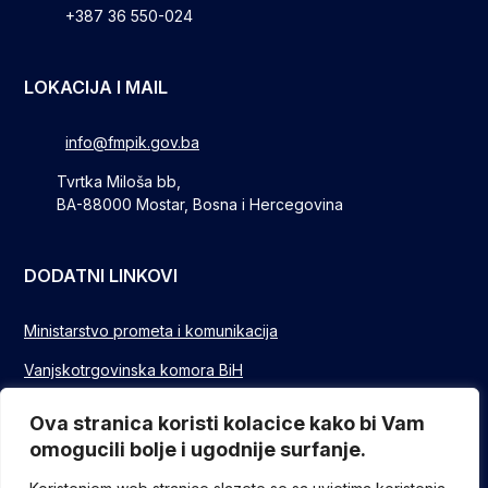
+387 36 550-024
LOKACIJA I MAIL
info@fmpik.gov.ba
Tvrtka Miloša bb,
BA-88000 Mostar, Bosna i Hercegovina
DODATNI LINKOVI
Ministarstvo prometa i komunikacija
Vanjskotrgovinska komora BiH
Privredna/Gospodarska komora FBIH
Ova stranica koristi kolacice kako bi Vam
omogucili bolje i ugodnije surfanje.
FUZIP Sarajevo