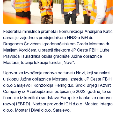
Federalna ministrica prometa i komunikacija Andrijana Katić
danas je zajedno s predsjednikom HNS-a BiH dr.
Draganom Čovićem i gradonačelnikom Grada Mostara dr.
Marijem Kordićem, u pratnji direktora JP Ceste FBiH Ljube
Pravdića i suradnika obišla gradilište Južne obilaznice
Mostara, točnije lokacije tunela „Novi“.
Ugovor za izvođenje radova na tunelu Novi, koji se nalazi
u sklopu Južne obilaznice Mostara, između JP Ceste FBiH
d.o.o Sarajevo i Konzorcija Hering d.d. Široki Brijeg i Azvirt
Company iz Azerbejdžana, potpisan je 2022. godine, te se
financira iz kreditnih sredstava Europske banke za obnovu
razvoj (EBRD). Nadzor provode IGH d.o.o. Mostar, Integra
d.o.o. Mostar i Divel d.o.o. Sarajevo.