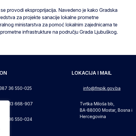
te se provodi eksproprijacija. Navedeno je kako Gradska
edstva za projekte sanacije lokalne prometne
ederalnog ministarstva za pomoć lokalnim zajednicama te
a prometne infrastrukture na području Grada Ljubuškog.
FON
LOKACIJA I MAIL
387 36 550-025
info@fmpik.gov.ba
387 33 668-907
Tvrtka Miloša bb,
BA-88000 Mostar, Bosna i
Hercegovina
387 36 550-024
a