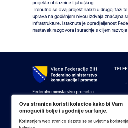
projekta obilaznice Ljubuškog.
Trenutno se ovaj projekt nalazi u drugoj fazi 
uprava na godišnjem nivou izdvaja značajna sr
infrastrukture. Istaknuta je opredijeljenost F
nastavak razgovora i suradnje s ciljem razvoj
TELE
+
Federalno ministarstvo prometa i
komunikacija vrši upravne, stručne i
+
druge poslove utvrđene zakonom koji
Ova stranica koristi kolacice kako bi Vam
se odnose na ostvarivanje nadležnosti
omogucili bolje i ugodnije surfanje.
+
Federacije u oblasti prometa i
komunikacija.
Koristenjem web stranice slazete se sa uvjetima koristenj
kolacica.