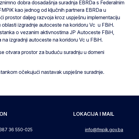
iznimno dobra dosadašnja suradnja EBRDa s Federalnim
i FMPiK kao jednog od ključnih partnera EBRDa u
ći prostor daljeg razvoja kroz uspješnu implementaciju
 oblasti izgradnje autoceste na koridoru Vc u FBiH.
sastanka o vezanim aktivnostima JP Autoceste FBiH,
 na izgradnji autoceste na koridoru Vc u FBiH.
m se otvara prostor za buduću suradnju u domeni
sastankom očekujući nastavak uspješne suradnje.
FON
LOKACIJA I MAIL
387 36 550-025
info@fmpik.gov.ba