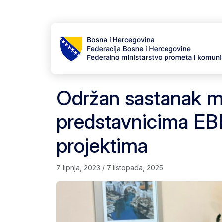
Skip to content
Skip to footer
Održan sastanak mi
predstavnicima EBR
projektima
7 lipnja, 2023
/
7 listopada, 2025